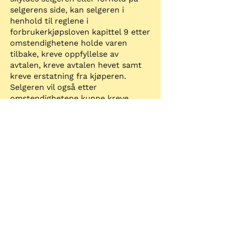
selgerens side, kan selgeren i
henhold til reglene i
forbrukerkjøpsloven kapittel 9 etter
omstendighetene holde varen
tilbake, kreve oppfyllelse av
avtalen, kreve avtalen hevet samt
kreve erstatning fra kjøperen.
Selgeren vil også etter
omstendighetene kunne kreve
renter ved forsinket betaling,
inkassogebyr og et rimelig gebyr
ved uavhentede varer.
Oppfyllelse
Selger kan fastholde kjøpet og
kreve at kjøperen betaler
kjøpesummen. Er varen ikke levert,
taper selgeren sin rett dersom han
venter urimelig lenge med å
fremme kravet.