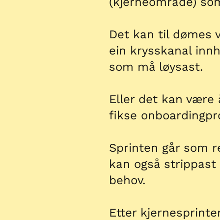
(kjerneområde) som
Det kan til dømes 
ein krysskanal innh
som må løysast.
Eller det kan være 
fikse onboardingpro
Sprinten går som r
kan også strippast
behov.
Etter kjernesprinten