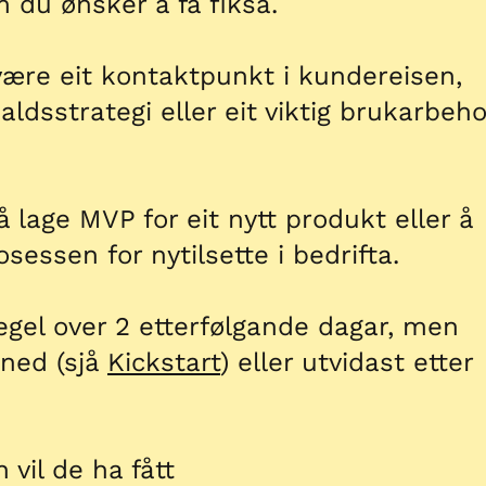
 du ønsker å få fiksa.
være eit kontaktpunkt i kundereisen,
aldsstrategi eller eit viktig brukarbeh
å lage MVP for eit nytt produkt eller å
sessen for nytilsette i bedrifta.
egel over 2 etterfølgande dagar, men
 ned (sjå
Kickstart
) eller utvidast etter
 vil de ha fått