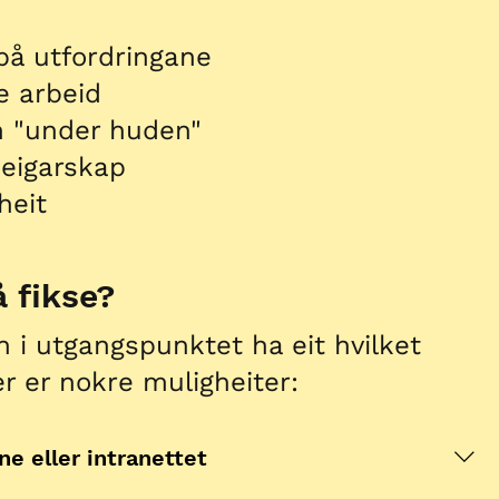
 på utfordringane
ke arbeid
n "under huden"
 eigarskap
heit
 fikse?
n i utgangspunktet ha eit hvilket
r er nokre muligheiter:
ne eller intranettet