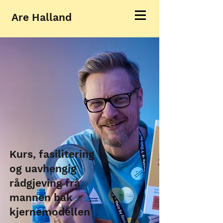
Are Halland
Kurs, fasilitering
og uavhengig
rådgjeving frå
mannen bak
kjernemodellen